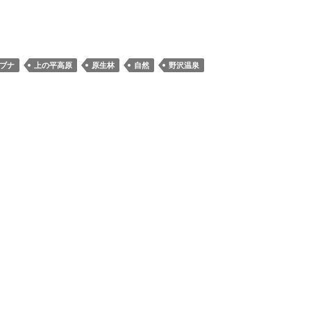
ブナ
上の平高原
原生林
自然
野沢温泉