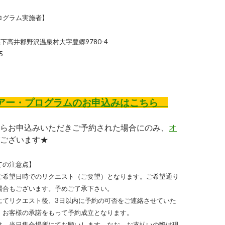
ログラム実施者】
野県下高井郡野沢温泉村大字豊郷9780-4
5
ー・プログラムのお申込みはこちら
らお申込みいただきご予約された場合にのみ、
オ
ございます★
ての注意点】
ご希望日時でのリクエスト（ご要望）となります。ご希望通り
場合もございます。予めご了承下さい。
にてリクエスト後、3日以内に予約の可否をご連絡させていた
、お客様の承諾をもって予約成立となります。
は、当日集合場所にてお願いします。なお、お支払いの際は現