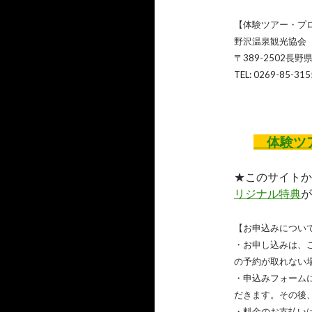
【体験ツアー・プ
野沢温泉観光協会
〒389-2502長
TEL: 0269-85-315
体験ツア
★このサイトか
リジナル特典
が
【お申込みについ
・お申し込みは、
の予約が取れない
・申込みフォーム
だきます。その後
・料金のお支払い