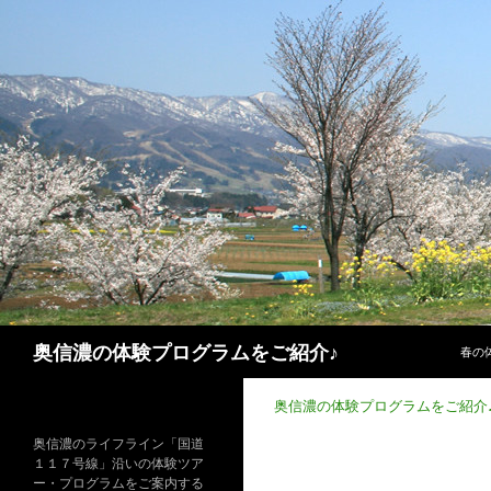
コン
検
奥信濃の体験プログラムをご紹介♪
春の
索
奥信濃の体験プログラムをご紹介
奥信濃のライフライン「国道
１１７号線」沿いの体験ツア
ー・プログラムをご案内する