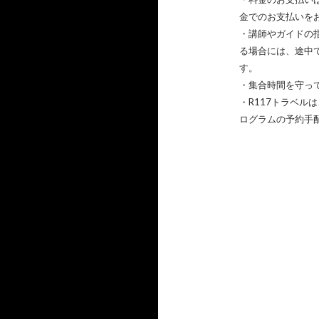
金でのお支払いを
・講師やガイドの
る場合には、途中
す。
・集合時間を守っ
・R117トラベ
ログラムの予約手