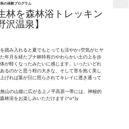
,
秋の体験プログラム
生林を森林浴トレッキン
野沢温泉】
を踏み入れると夏でもとっても涼やか♪空気がヒヤ
た年月を経たブナ林特有のやわらかい土の上を歩
体が軽くなったみたいに感じます。いったいどれ
あるのかと思う程の大きな、そして苔を抱く美し
上げれば葉が日に照らされてキレイに透き通って
の毛無山の山腹に広がる上ノ平高原一帯には、神秘的
林浴をお楽しみいただけます (^o^)y