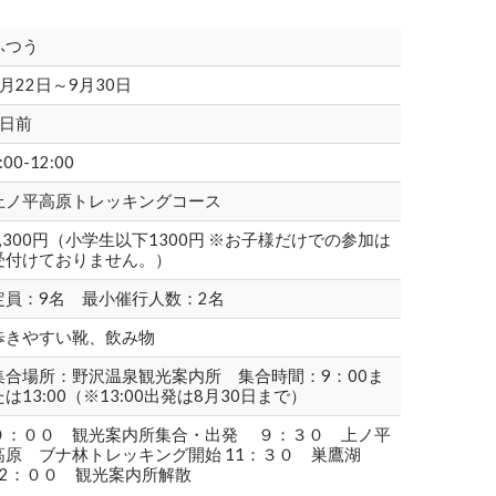
ふつう
6月22日～9月30日
3日前
:00-12:00
上ノ平高原トレッキングコース
2,300円（小学生以下1300円 ※お子様だけでの参加は
受付けておりません。）
定員：9名 最小催行人数：2名
歩きやすい靴、飲み物
集合場所：野沢温泉観光案内所 集合時間：9：00ま
たは13:00（※13:00出発は8月30日まで）
９：００ 観光案内所集合・出発 ９：３０ 上ノ平
高原 ブナ林トレッキング開始 11：３０ 巣鷹湖
12：００ 観光案内所解散