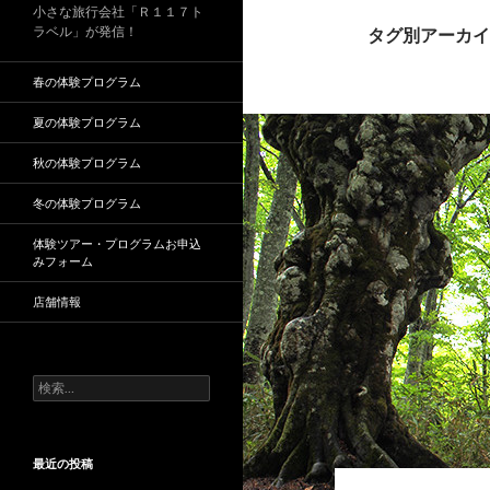
小さな旅行会社「Ｒ１１７ト
ラベル」が発信！
タグ別アーカイ
春の体験プログラム
夏の体験プログラム
秋の体験プログラム
冬の体験プログラム
体験ツアー・プログラムお申込
みフォーム
店舗情報
検
索
:
最近の投稿