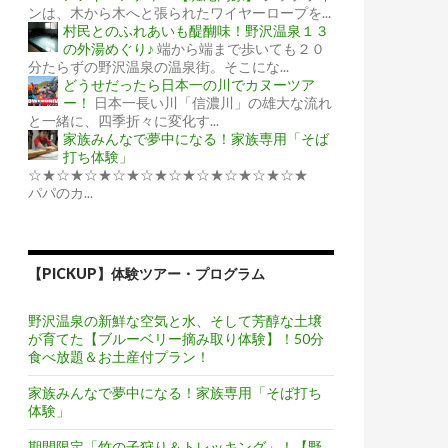
ンは、木から木へと張られたワイヤーロープを...
村民とのふれあいも醍醐味！野沢温泉１３
の外湯めぐり♪
端から端まで歩いても２０
分たらずの野沢温泉の温泉街。そこにな...
どうせだったら日本一の川でカヌーツア
ー！
日本一長い川「信濃川」の雄大な流れ
と一緒に、四季折々に変化す...
家族みんなで夢中になる！家族専用「そば
打ち体験」
☆★☆★☆★☆★☆★☆★☆★☆★☆★☆★
パパのカ...
【PICKUP】体験ツアー・プログラム
野沢温泉の新鮮な空気と水、そして芳醇な土壌
が育てた【ブルーベリー摘み取り体験】！50分
食べ放題＆お土産付プラン！
家族みんなで夢中になる！家族専用「そば打ち
体験」
期間限定「竹の子狩り＆トレッキング」！【野