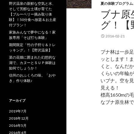
野沢温泉の新鮮な空気と水、
夏の体験プログラム
そして芳醇な土壌が育てた
ブナ原
【ブルーベリー摘み取り体
験】！50分食べ放題＆お土産
グ！【
付プラン！
家族みんなで夢中になる！家
2016-02-21
族専用「そば打ち体験」
期間限定「竹の子狩り＆トレ
ッキング」！【野沢温泉】
ブナ林は一歩足
菜の花畑に囲まれた幻想的な
ッとします！ま
湖で、カヌーとＳＵＰ体験は
くと、なんだか
如何でしょうか！
くらいの年輪が
信州のおふくろの味。「おや
いブナ。空を見
き」作り体験♪
見える！
標高1650m
アーカイブ
なブナ原生林で森
2019年7月
2018年12月
2016年5月
2016年4月