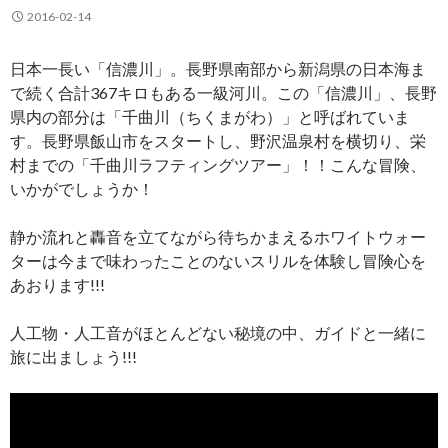
2016-02-14
日本一長い「信濃川」。長野県南部から新潟県の日本海ま
で続く合計367キロもある一級河川。この「信濃川」、長野
県内の部分は「千曲川（ちくまがわ）」と呼ばれていま
す。長野県飯山市をスタートし、野沢温泉村を横切り、栄
村までの「千曲川ラフティングツアー」！！こんな冒険、
いかがでしょうか！
静か流れと轟音を立てながら待ちかまえるホワイトウォー
ターは今まで味わったことのないスリルを体験し冒険心を
あおります!!!
人工物・人工音がほとんどない秘境の中、ガイドと一緒に
旅に出ましょう!!!