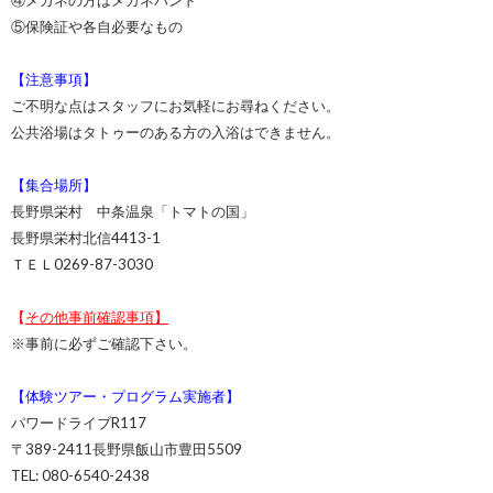
④メガネの方はメガネバンド
⑤保険証や各自必要なもの
【注意事項】
ご不明な点はスタッフにお気軽にお尋ねください。
公共浴場はタトゥーのある方の入浴はできません。
【集合場所】
長野県栄村 中条温泉「トマトの国」
長野県栄村北信4413-1
ＴＥＬ0269-87-3030
【
その他事前確認事項】
※事前に必ずご確認下さい。
【体験ツアー・プログラム実施者】
パワードライブR117
〒389-2411長野県飯山市豊田5509
TEL: 080-6540-2438