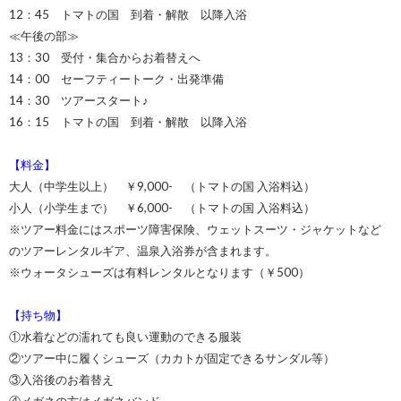
12：45 トマトの国 到着・解散 以降入浴
≪午後の部≫
13：30 受付・集合からお着替えへ
14：00 セーフティートーク・出発準備
14：30 ツアースタート♪
16：15 トマトの国 到着・解散 以降入浴
【料金】
大人（中学生以上） ￥9,000- （トマトの国 入浴料込）
小人（小学生まで） ￥6,000- （トマトの国 入浴料込）
※ツアー料金にはスポーツ障害保険、ウェットスーツ・ジャケットなど
のツアーレンタルギア、温泉入浴券が含まれます。
※ウォータシューズは有料レンタルとなります（￥500）
【持ち物】
①水着などの濡れても良い運動のできる服装
②ツアー中に履くシューズ（カカトが固定できるサンダル等）
③入浴後のお着替え