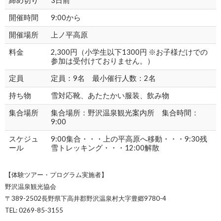
締め切り
3日前
開催時間
9:00から
開催場所
上ノ平高原
料金
2,300円（小学生以下1300円 ※お子様だけでの
参加は受付けておりません。）
定員
定員：9名 最小催行人数：2名
持ち物
雪対応靴、あたたかい服装、飲み物
集合場所
集合場所：野沢温泉観光案内所 集合時間：
9:00
スケジュ
9:00集合・・・上の平高原へ移動・・・9:30残
ール
雪トレッキング・・・12:00解散
【体験ツアー・プログラム実施者】
野沢温泉観光協会
〒389-2502長野県下高井郡野沢温泉村大字豊郷9780-4
TEL: 0269-85-3155