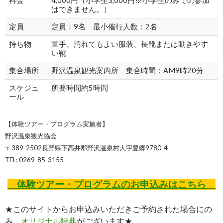
料金
4,000円（小学生3,000円※小学生のみでの参加
はできません。）
定員
定員：9名 最小催行人数：2名
持ち物
軍手、汚れてもよい服装、長靴または動きやす
い靴
集合場所
野沢温泉観光案内所 集合時間：AM9時20分
スケジュ
所要時間約5時間
ール
【体験ツアー・プログラム実施者】
野沢温泉観光協会
〒389-2502長野県下高井郡野沢温泉村大字豊郷9780-4
TEL: 0269-85-3155
体験ツアー・プログラムのお申込みはこちら
★このサイトからお申込みいただきご予約された場合にの
み、
オリジナル特典
がございます★