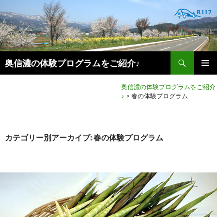
検
奥信濃の体験プログラムをご紹介♪
索
コ
メインメ
ン
奥信濃の体験プログラムをご紹介
ニュー
テ
♪
>
春の体験プログラム
ン
ツ
へ
移
カテゴリー別アーカイブ: 春の体験プログラム
動