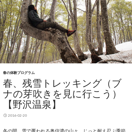
春の体験プログラム
春、残雪トレッキング（ブ
ナの芽吹きを見に行こう）
【野沢温泉】
2016-02-20
冬の間、雪で覆われる奥信濃の山々。じっと耐え忍ぶ季節