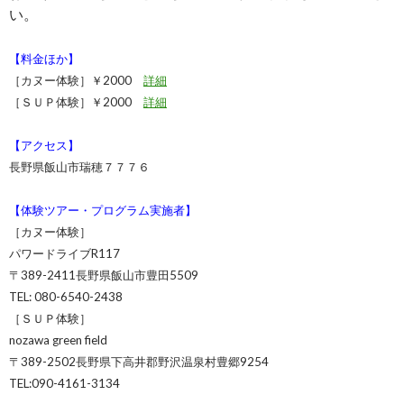
い。
【料金ほか】
［カヌー体験］￥2000
詳細
［ＳＵＰ体験］￥2000
詳細
【アクセス】
長野県飯山市瑞穂７７７６
【体験ツアー・プログラム実施者】
［カヌー体験］
パワードライブR117
〒389-2411長野県飯山市豊田5509
TEL: 080-6540-2438
［ＳＵＰ体験］
nozawa green field
〒389-2502長野県下高井郡野沢温泉村豊郷9254
TEL:
090-4161-3134