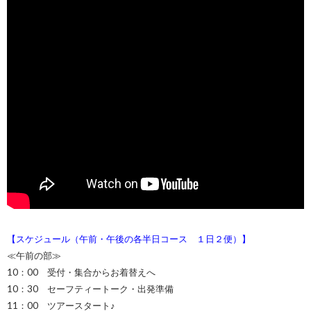
【スケジュール（午前・午後の各半日コース １日２便）】
≪午前の部≫
10：00 受付・集合からお着替えへ
10：30 セーフティートーク・出発準備
11：00 ツアースタート♪