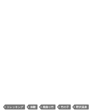
トレッキング
体験
根曲り竹
竹の子
野沢温泉