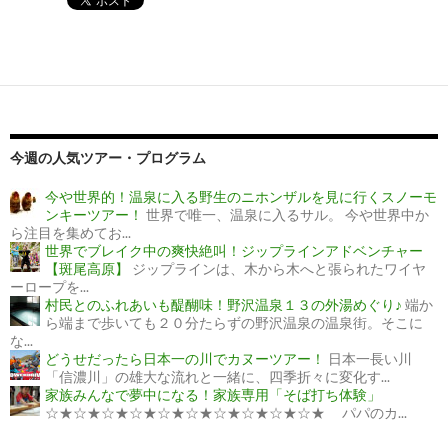
今週の人気ツアー・プログラム
今や世界的！温泉に入る野生のニホンザルを見に行くスノーモ
ンキーツアー！
世界で唯一、温泉に入るサル。 今や世界中か
ら注目を集めてお...
世界でブレイク中の爽快絶叫！ジップラインアドベンチャー
【斑尾高原】
ジップラインは、木から木へと張られたワイヤ
ーロープを...
村民とのふれあいも醍醐味！野沢温泉１３の外湯めぐり♪
端か
ら端まで歩いても２０分たらずの野沢温泉の温泉街。そこに
な...
どうせだったら日本一の川でカヌーツアー！
日本一長い川
「信濃川」の雄大な流れと一緒に、四季折々に変化す...
家族みんなで夢中になる！家族専用「そば打ち体験」
☆★☆★☆★☆★☆★☆★☆★☆★☆★☆★ パパのカ...