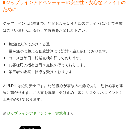
■ジップラインアドベンチャーの安全性・安心なフライトの
ために
ジップラインは現在まで、年間およそ２４万回のフライトにおいて事故
はございません。安心して冒険をお楽しみ下さい。
施設は人体でかけうる重
量を遙かに超える強度計算にて設計・施工致
しております。
コースは毎日、始業点検を行っております。
お客様用の機材は日々点検を行っております。
第三者の査察・指導を受けております。
ZIPLINE は絶対安全です。
ただ 慢心が事故の根源であり、思わぬ事が事
故に繋がります。この事を真摯に受け止め、常にリスクマネジメント向
上を心がけております。
※
ジップラインアドベンチャー実施者
より