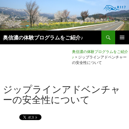
検
奥信濃の体験プログラムをご紹介♪
索
コ
メインメ
ン
奥信濃の体験プログラムをご紹介
ニュー
テ
♪
>
ジップラインアドベンチャー
ン
の安全性について
ツ
へ
移
動
ジップラインアドベンチャ
ーの安全性について