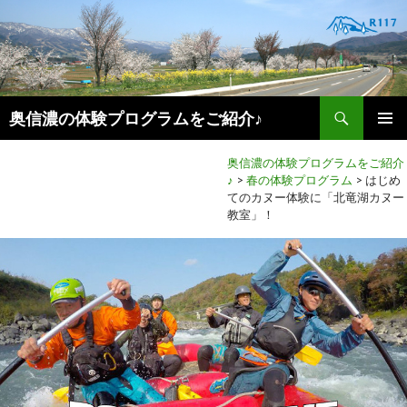
検
奥信濃の体験プログラムをご紹介♪
索
コ
メインメ
ン
奥信濃の体験プログラムをご紹介
ニュー
テ
♪
>
春の体験プログラム
>
はじめ
ン
てのカヌー体験に「北竜湖カヌー
ツ
教室」！
へ
移
動