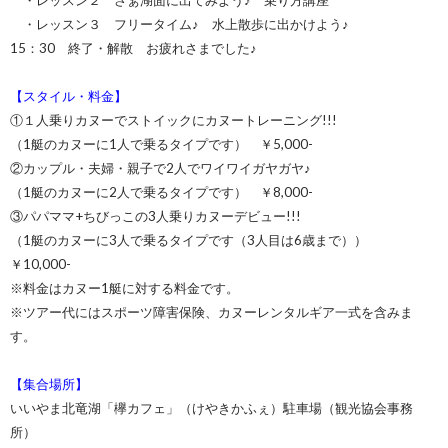
・レッスン２ さぁ湖面に出てみよう♪ 乗り方講座
・レッスン３ フリータイム♪ 水上散歩に出かけよう♪
15：30 終了・解散 お疲れさまでした♪
【スタイル・料金】
①１人乗りカヌーでストイックにカヌートレーニング!!!
（1艇のカヌーに1人で乗るタイプです） ￥5,000-
②カップル・夫婦・親子で2人でワイワイガヤガヤ♪
（1艇のカヌーに2人で乗るタイプです） ￥8,000-
③パパママ+ちびっこの3人乗りカヌーデビュー!!!
（1艇のカヌーに3人で乗るタイプです（3人目は6歳まで））
￥10,000-
※料金はカヌー1艇に対する料金です。
※ツアー代にはスポーツ障害保険、カヌーレンタルギア一式を含みま
す。
【集合場所】
いいやま北竜湖「欅カフェ」（けやきかふぇ）駐車場（観光協会事務
所）