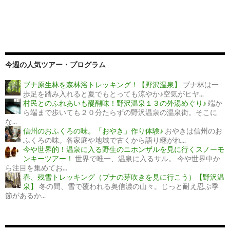
今週の人気ツアー・プログラム
ブナ原生林を森林浴トレッキング！【野沢温泉】
ブナ林は一
歩足を踏み入れると夏でもとっても涼やか♪空気がヒヤ...
村民とのふれあいも醍醐味！野沢温泉１３の外湯めぐり♪
端か
ら端まで歩いても２０分たらずの野沢温泉の温泉街。そこに
な...
信州のおふくろの味。「おやき」作り体験♪
おやきは信州のお
ふくろの味。各家庭や地域で古くから語り継がれ...
今や世界的！温泉に入る野生のニホンザルを見に行くスノーモ
ンキーツアー！
世界で唯一、温泉に入るサル。 今や世界中か
ら注目を集めてお...
春、残雪トレッキング（ブナの芽吹きを見に行こう）【野沢温
泉】
冬の間、雪で覆われる奥信濃の山々。じっと耐え忍ぶ季
節があるか...