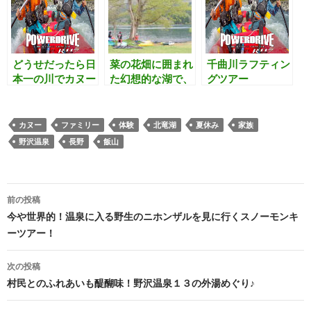
どうせだったら日
菜の花畑に囲まれ
千曲川ラフティン
本一の川でカヌー
た幻想的な湖で、
グツアー
ツアー！
カヌーとＳＵＰ体
験は如何でしょう
か！
カヌー
ファミリー
体験
北竜湖
夏休み
家族
野沢温泉
長野
飯山
前の投稿
投
今や世界的！温泉に入る野生のニホンザルを見に行くスノーモンキ
ーツアー！
稿
ナ
次の投稿
村民とのふれあいも醍醐味！野沢温泉１３の外湯めぐり♪
ビ