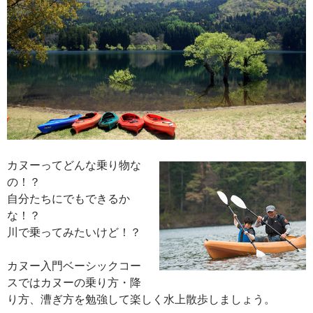
カヌーってどんな乗り物な
の！？
自分たちにでもできるか
な！？
川で乗ってみたいけど！？
カヌー入門ベーシックコー
スではカヌーの乗り方・降
り方、漕ぎ方を勉強して楽しく水上散歩しましょう。