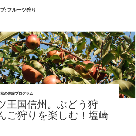
ブ: フルーツ狩り
,
秋の体験プログラム
ツ王国信州。ぶどう狩
んご狩りを楽しむ！塩崎