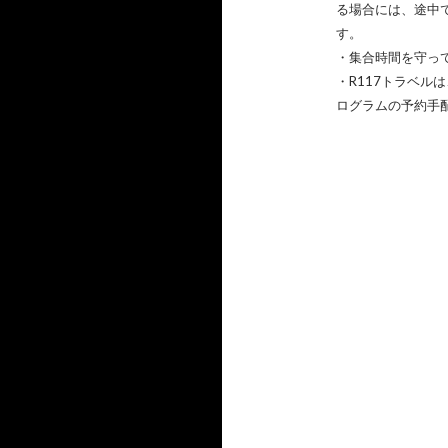
る場合には、途中
す。
・集合時間を守っ
・R117トラベ
ログラムの予約手