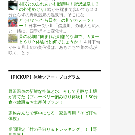
村民とのふれあいも醍醐味！野沢温泉１３
の外湯めぐり♪
端から端まで歩いても２０
分たらずの野沢温泉の温泉街。そこにな...
どうせだったら日本一の川でカヌーツア
ー！
日本一長い川「信濃川」の雄大な流れ
と一緒に、四季折々に変化す...
菜の花畑に囲まれた幻想的な湖で、カヌー
とＳＵＰ体験は如何でしょうか！
４月下旬
から５月上旬の奥信濃は、あちこちで菜の花が
咲く、とっ...
【PICKUP】体験ツアー・プログラム
野沢温泉の新鮮な空気と水、そして芳醇な土壌
が育てた【ブルーベリー摘み取り体験】！50分
食べ放題＆お土産付プラン！
家族みんなで夢中になる！家族専用「そば打ち
体験」
期間限定「竹の子狩り＆トレッキング」！【野
沢温泉】