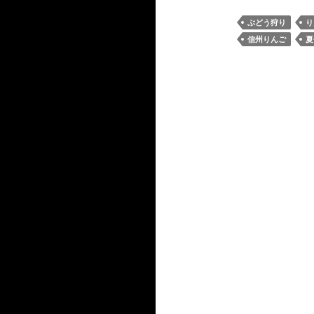
ぶどう狩り
り
信州りんご
夏