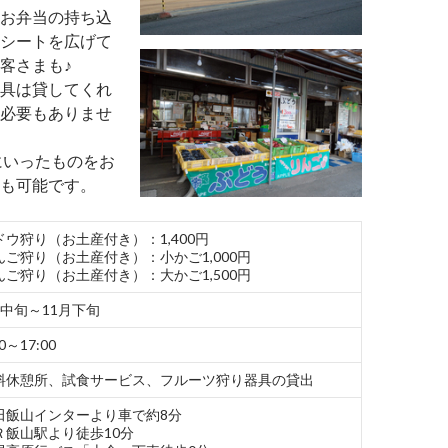
お弁当の持ち込
シートを広げて
客さまも♪
具は貸してくれ
必要もありませ
にいったものをお
も可能です。
ドウ狩り（お土産付き）：1,400円
んご狩り（お土産付き）：小かご1,000円
んご狩り（お土産付き）：大かご1,500円
月中旬～11月下旬
30～17:00
料休憩所、試食サービス、フルーツ狩り器具の貸出
田飯山インターより車で約8分
Ｒ飯山駅より徒歩10分