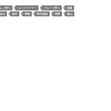
んご狩り
エコファーマー
フルーツ狩り
体験
休み
旅行
果物
野沢温泉
長野
飯山