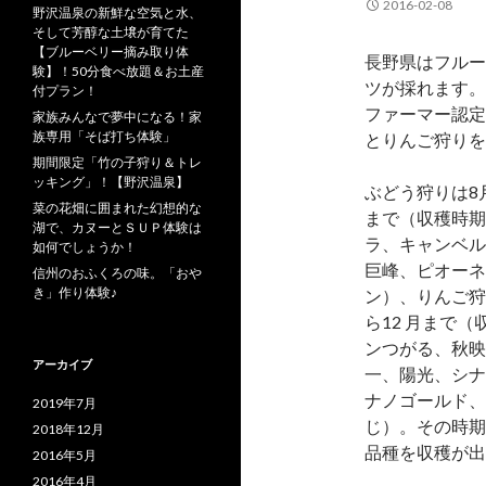
2016-02-08
野沢温泉の新鮮な空気と水、
そして芳醇な土壌が育てた
【ブルーベリー摘み取り体
長野県はフルー
験】！50分食べ放題＆お土産
ツが採れます。
付プラン！
ファーマー認定
家族みんなで夢中になる！家
族専用「そば打ち体験」
とりんご狩りを
期間限定「竹の子狩り＆トレ
ッキング」！【野沢温泉】
ぶどう狩りは8
菜の花畑に囲まれた幻想的な
まで（収穫時期
湖で、カヌーとＳＵＰ体験は
ラ、キャンベル
如何でしょうか！
巨峰、ピオーネ
信州のおふくろの味。「おや
き」作り体験♪
ン）、りんご狩
ら12 月まで
ンつがる、秋映
アーカイブ
一、陽光、シナ
ナノゴールド、
2019年7月
じ）。その時期
2018年12月
品種を収穫が出
2016年5月
2016年4月