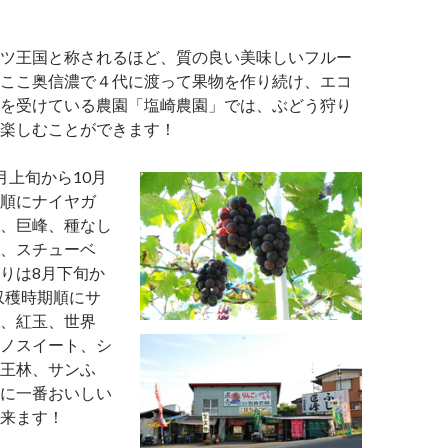
ツ王国と称されるほど、質の良い美味しいフルー
ここ奥信濃で４代に渡って果物を作り続け、エコ
を受けている農園「塩崎農園」では、ぶどう狩り
楽しむことができます！
月上旬から10月
順にナイヤガ
、巨峰、種なし
、スチューベ
りは8月下旬か
（収穫時期順にサ
、紅玉、世界
ノスイート、シ
王林、サンふ
に一番おいしい
来ます！