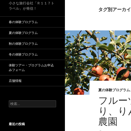
小さな旅行会社「Ｒ１１７ト
ラベル」が発信！
タグ別アーカイ
春の体験プログラム
夏の体験プログラム
秋の体験プログラム
冬の体験プログラム
体験ツアー・プログラムお申込
みフォーム
店舗情報
夏の体験プログラム
フルー
検
り、り
索
:
農園
最近の投稿