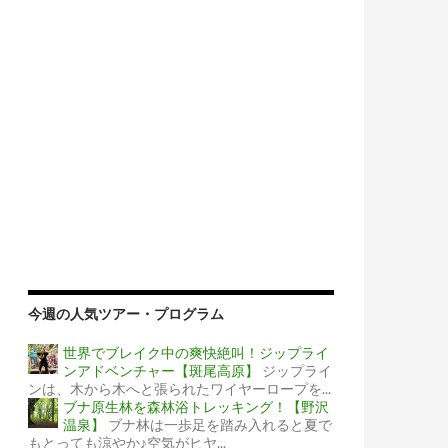
今週の人気ツアー・プログラム
世界でブレイク中の爽快絶叫！ジップライ
ンアドベンチャー【斑尾高原】
ジップライ
ンは、木から木へと張られたワイヤーロープを...
ブナ原生林を森林浴トレッキング！【野沢
温泉】
ブナ林は一歩足を踏み入れると夏で
もとっても涼やか♪空気がヒヤ...