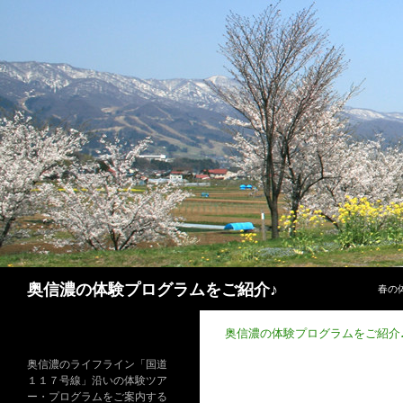
コン
検
奥信濃の体験プログラムをご紹介♪
春の
索
奥信濃の体験プログラムをご紹介
奥信濃のライフライン「国道
１１７号線」沿いの体験ツア
ー・プログラムをご案内する