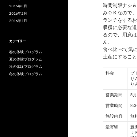
時間制限ナシ＆
2016年3月
みＯＫなので、
2016年2月
ランチをするお
2016年1月
収穫に必要な道
るので、用意は
カテゴリー
ん。
食べ比 べて気
春の体験プログラム
土産にすること
夏の体験プログラム
秋の体験プログラム
料金
ブ
冬の体験プログラム
り
り
営業期間
8
営業時間
8:
施設内容
無
最寄駅
豊
Ｊ