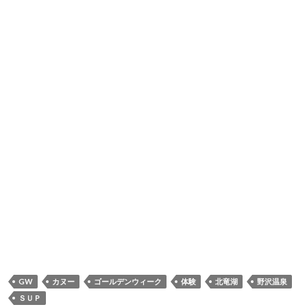
GW
カヌー
ゴールデンウィーク
体験
北竜湖
野沢温泉
ＳＵＰ