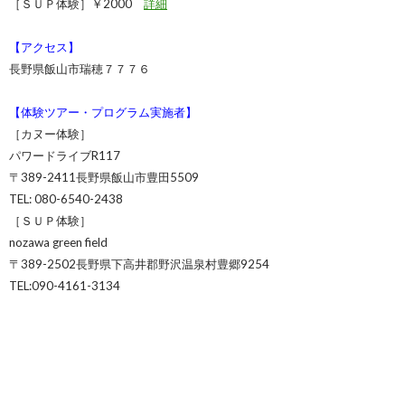
［ＳＵＰ体験］￥2000
詳細
【アクセス】
長野県飯山市瑞穂７７７６
【体験ツアー・プログラム実施者】
［カヌー体験］
パワードライブR117
〒389-2411長野県飯山市豊田5509
TEL: 080-6540-2438
［ＳＵＰ体験］
nozawa green field
〒389-2502長野県下高井郡野沢温泉村豊郷9254
TEL:
090-4161-3134