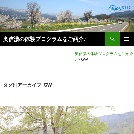
検
奥信濃の体験プログラムをご紹介♪
索
コ
メインメ
ン
奥信濃の体験プログラムをご紹介
ニュー
テ
♪
>
GW
ン
ツ
へ
移
タグ別アーカイブ: GW
動