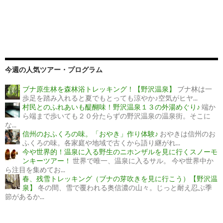
今週の人気ツアー・プログラム
ブナ原生林を森林浴トレッキング！【野沢温泉】
ブナ林は一
歩足を踏み入れると夏でもとっても涼やか♪空気がヒヤ...
村民とのふれあいも醍醐味！野沢温泉１３の外湯めぐり♪
端か
ら端まで歩いても２０分たらずの野沢温泉の温泉街。そこに
な...
信州のおふくろの味。「おやき」作り体験♪
おやきは信州のお
ふくろの味。各家庭や地域で古くから語り継がれ...
今や世界的！温泉に入る野生のニホンザルを見に行くスノーモ
ンキーツアー！
世界で唯一、温泉に入るサル。 今や世界中か
ら注目を集めてお...
春、残雪トレッキング（ブナの芽吹きを見に行こう）【野沢温
泉】
冬の間、雪で覆われる奥信濃の山々。じっと耐え忍ぶ季
節があるか...