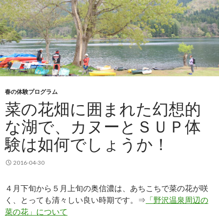
春の体験プログラム
菜の花畑に囲まれた幻想的
な湖で、カヌーとＳＵＰ体
験は如何でしょうか！
2016-04-30
４月下旬から５月上旬の奥信濃は、あちこちで菜の花が咲
く、とっても清々しい良い時期です。⇒
「野沢温泉周辺の
菜の花」について